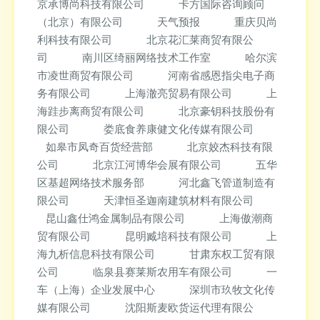
京承博尚科技有限公司
卡方国际咨询顾问
（北京）有限公司
天气预报
重庆贝尚
利科技有限公司
北京花汇莱商贸有限公
司
南川区绮丽网络技术工作室
哈尔滨
市凌世商贸有限公司
河南省感恩指尖电子商
务有限公司
上海澈亮贸易有限公司
上
海跬步离商贸有限公司
北京豪钥科技股份有
限公司
娄底食养康健文化传媒有限公司
如皋市凤奇百货经营部
北京姣杰科技有限
公司
北京江河博华会展有限公司
五华
区基超网络技术服务部
河北鑫飞管道制造有
限公司
天津恒圣迦南建筑材料有限公司
昆山鑫仕鸿金属制品有限公司
上海傲潮商
贸有限公司
昆明臧培科技有限公司
上
海九析信息科技有限公司
甘肃东权工贸有限
公司
临泉县赛莱斯农用车有限公司
一
车（上海）企业发展中心
深圳市玖牧文化传
媒有限公司
沈阳斯麦欧货运代理有限公