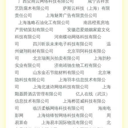
广西众商云网络科技有限公司
咸宁吉祥景
艺防腐木有限公司
萨斯云科技（上海）有限
责任公司
上海魅菁广告有限责任公司
上海逸略石油化工有限公司
南昌橙蕉房地
产营销策划有限公司
安徽恋爱婚姻家庭文化
科技有限公司
河南蝶动网络科技有限公
司
四川昕辰未来电子科技有限公司
温
州健翔鞋材有限公司
北京羽阿科技有限公
司
北京瑞阁兴拍卖有限公司
上海韵秒
实业有限公司
济南靖驰生物工程有限公
司
山东金石节能材料有限公司
北京琳
隐科技有限公司
上海羽丰信息技术有限公
司
上海北速诗网络科技有限公司
上海
颗聂爵酒店管理有限公司
亿人在线（武汉）
信息技术有限公司
上海桦芸威科技有限公
司
临沂柔畅网络科技有限公司
海南电
影网
上海锦锋智网络科技有限公司
周
易算命
上海易丰国际物流有限公司
北